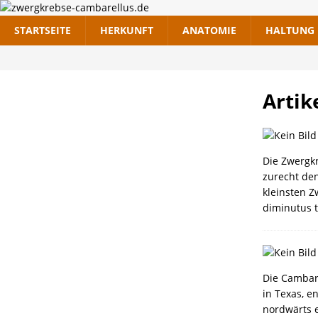
STARTSEITE
HERKUNFT
ANATOMIE
HALTUNG
Artik
Die Zwergk
zurecht de
kleinsten 
diminutus t
Die Cambare
in Texas, e
nordwärts e