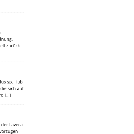
r
dnung.
ll zurück,
lus sp. Hub
die sich auf
ird
[…]
 der Laveca
evorzugen