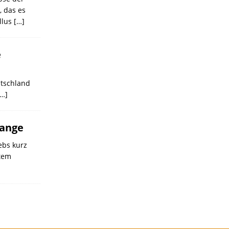
, das es
llus
[…]
e
utschland
[…]
range
ebs kurz
tem