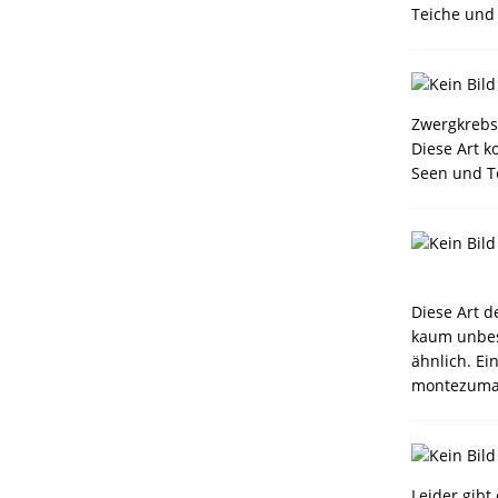
Teiche und
Zwergkrebs
Diese Art k
Seen und T
Diese Art 
kaum unbes
ähnlich. Ei
montezumae
Leider gib